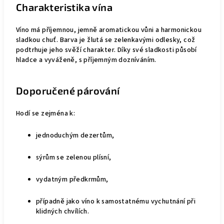
Charakteristika vína
Víno má příjemnou, jemně aromatickou vůni a harmonickou
sladkou chuť. Barva je žlutá se zelenkavými odlesky, což
podtrhuje jeho svěží charakter. Díky své sladkosti působí
hladce a vyváženě, s příjemným dozníváním.
Doporučené párování
Hodí se zejména k:
jednoduchým dezertům,
sýrům se zelenou plísní,
vydatným předkrmům,
případně jako víno k samostatnému vychutnání při
klidných chvílích.