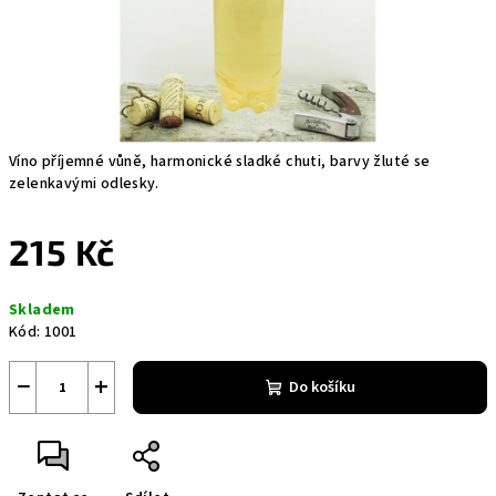
Víno příjemné vůně, harmonické sladké chuti, barvy žluté se
zelenkavými odlesky.
215 Kč
Měrná
Skladem
cena:
Kód:
1001
−
+
Do košíku