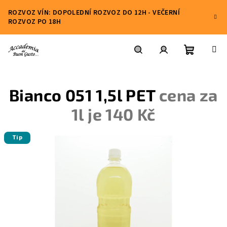
Přejít
ROZVOZ VÍN: DOPOLEDNÍ ROZVOZ DO 12H - VEČERNÍ
na
ROZVOZ PO 18H
obsah
Nákupní
Hledat
Přihlášení
Bianco 051 1,5l PET
cena za
košík
1l je 140 Kč
Tip