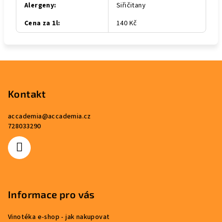
Alergeny
:
Siřičitany
Cena za 1l
:
140 Kč
Z
á
p
Kontakt
a
accademia
@
accademia.cz
t
728033290
í
Informace pro vás
Vinotéka e-shop - jak nakupovat