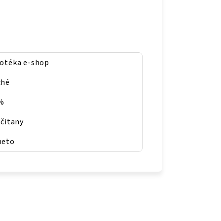
notéka e-shop
ché
%
ičitany
neto