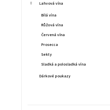
Lahvová vína
Bílá vína
Růžová vína
Červená vína
Prosecca
Sekty
Sladká a polosladká vína
Dárkové poukazy