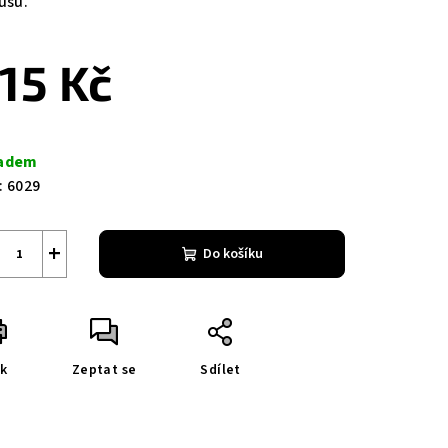
usů.
15 Kč
ná
a:
adem
:
6029
+
Do košíku
sk
Zeptat se
Sdílet