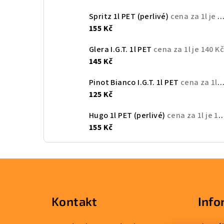
Spritz 1l PET (perlivé)
cena za 1l je 150 Kč
155 Kč
Glera I.G.T. 1l PET
cena za 1l je 140 K
145 Kč
Pinot Bianco I.G.T. 1l PET
cena za 1l je 120 Kč
125 Kč
Hugo 1l PET (perlivé)
cena za 1l je 150 Kč
155 Kč
Z
á
Kontakt
Info
p