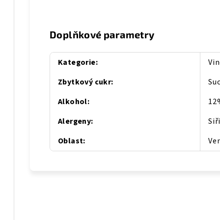
Doplňkové parametry
é
Kategorie
:
Vi
Zbytkový cukr
:
Su
Alkohol
:
12
Alergeny
:
Siř
Oblast
:
Ve