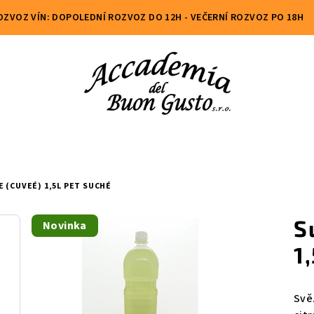
OZVOZ VÍN: DOPOLEDNÍ ROZVOZ DO 12H - VEČERNÍ ROZVOZ PO 18H
 (CUVEÉ) 1,5L PET
SUCHÉ
S
Novinka
1
Svě