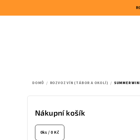
Přejít
R
na
obsah
DOMŮ
/
ROZVOZ VÍN (TÁBOR A OKOLÍ)
/
SUMMER WINE
P
o
Nákupní košík
s
0
ks /
0 Kč
t