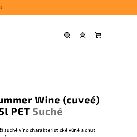
Hledat
Přihlášení
Nákupní
košík
ummer Wine (cuveé)
,5l PET
Suché
ží suché víno charakteristické vůně a chuti