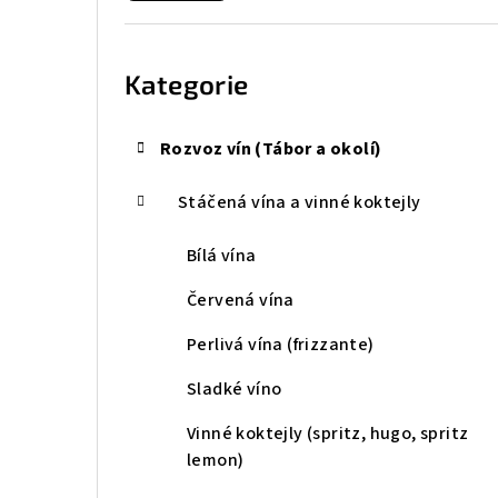
r
Přeskočit
kategorie
a
Kategorie
n
n
Rozvoz vín (Tábor a okolí)
í
Stáčená vína a vinné koktejly
p
Bílá vína
a
Červená vína
n
Perlivá vína (frizzante)
e
Sladké víno
l
Vinné koktejly (spritz, hugo, spritz
lemon)