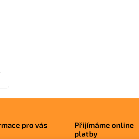
č
rmace pro vás
Přijímáme online
platby