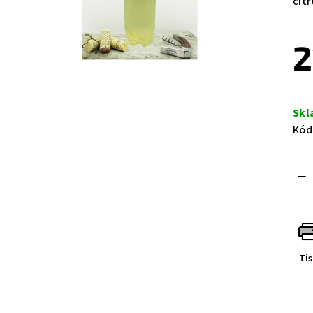
citr
2
Měr
cen
Skl
Kód
−
Ti