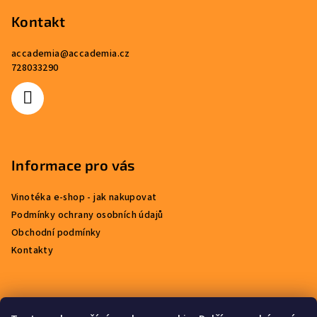
á
p
Kontakt
a
accademia
@
accademia.cz
t
728033290
í
Informace pro vás
Vinotéka e-shop - jak nakupovat
Podmínky ochrany osobních údajů
Obchodní podmínky
Kontakty
Přijímáme online platby