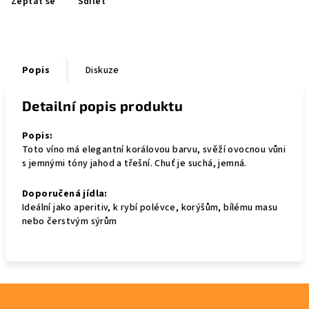
Zeptat se
Sdílet
Popis
Diskuze
Detailní popis produktu
Popis:
Toto víno má elegantní korálovou barvu, svěží ovocnou vůni
s jemnými tóny jahod a třešní. Chuť je suchá, jemná.
Doporučená jídla:
Ideální jako aperitiv, k rybí polévce, korýšům, bílému masu
nebo čerstvým sýrům
Z