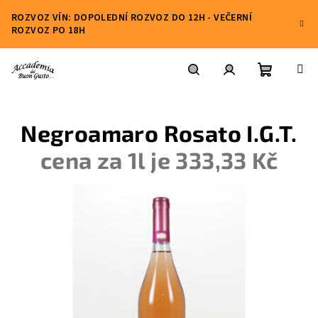
Přejít
ROZVOZ VÍN: DOPOLEDNÍ ROZVOZ DO 12H - VEČERNÍ
na
ROZVOZ PO 18H
obsah
Nákupní
Hledat
Přihlášení
Negroamaro Rosato I.G.T.
košík
cena za 1l je 333,33 Kč