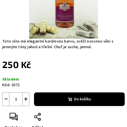
Toto víno má elegantní korálovou barvu, svěží ovocnou vůni s
jemnými tóny jahod a třešní. Chuť je suchá, jemná.
250 Kč
Měrná
Skladem
cena:
Kód:
2072
−
+
Do košíku