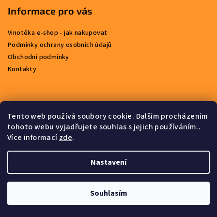
Informace pro vás
Vinotéka e-shop - jak nakupovat
Podmínky ochrany osobních údajů
Obchodní podmínky
Kontakty
Přijímáme online platby
Tento web používá soubory cookie. Dalším procházením
tohoto webu vyjadřujete souhlas s jejich používáním..
Více informací
zde
.
Nastavení
Copyright 2026
Accademia del Buon Gusto s.r.o.
. Všechna
práva vyhrazena.
Souhlasím
Vytvořil Shoptet