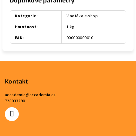
Doplňkové parametry
Kategorie
:
Vinotéka e-shop
Hmotnost
:
1 kg
EAN
:
000000000010
Z
á
p
Kontakt
a
accademia
@
accademia.cz
t
728033290
í