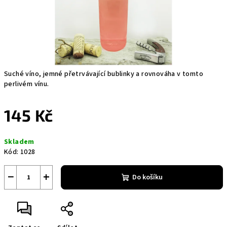
Suché víno, jemné přetrvávající bublinky a rovnováha v tomto
perlivém vínu.
145 Kč
Měrná
Skladem
cena:
Kód:
1028
−
+
Do košíku