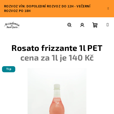
Přejít
ROZVOZ VÍN: DOPOLEDNÍ ROZVOZ DO 12H - VEČERNÍ
na
ROZVOZ PO 18H
obsah
Nákupní
Hledat
Přihlášení
Rosato frizzante 1l PET
košík
cena za 1l je 140 Kč
Tip