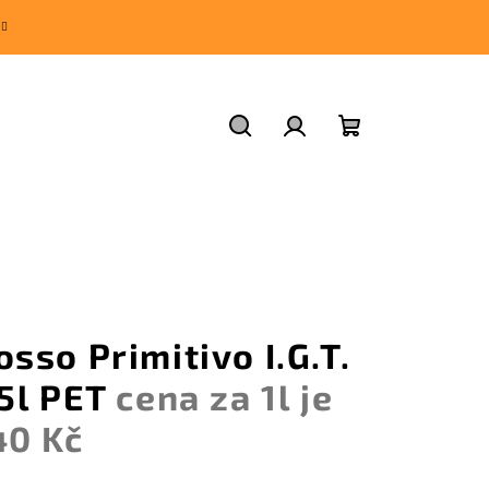
Hledat
Přihlášení
Nákupní
košík
osso Primitivo I.G.T.
,5l PET
cena za 1l je
40 Kč