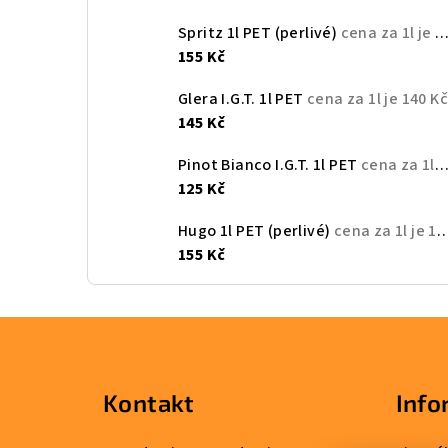
Spritz 1l PET (perlivé)
cena za 1l je 150 Kč
155 Kč
Glera I.G.T. 1l PET
cena za 1l je 140 K
145 Kč
Pinot Bianco I.G.T. 1l PET
cena za 1l je 120 Kč
125 Kč
Hugo 1l PET (perlivé)
cena za 1l je 150 Kč
155 Kč
Z
á
Kontakt
Info
p