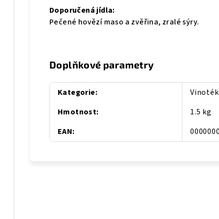
Doporučená jídla:
Pečené hovězí maso a zvěřina, zralé sýry.
Doplňkové parametry
Kategorie
:
Vinoték
é
Hmotnost
:
1.5 kg
EAN
:
000000