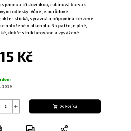
 s jemnou tříslovinkou, r
ubínová barva s
lovými odlesky. Vůně je odrůdově
rakteristická,
výrazná a připomíná červené
ce naložené v alkoholu
. Na patře je plné,
ké, dobře strukturované a vyvážené.
15 Kč
ná
a:
adem
:
1019
+
Do košíku