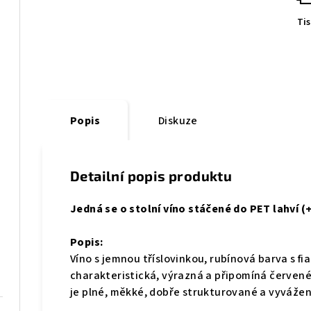
Ti
Popis
Diskuze
Detailní popis produktu
Jedná se o stolní víno stáčené do PET lahví (
Popis:
Víno s jemnou tříslovinkou, r
ubínová barva s fi
charakteristická,
výrazná a připomíná červené
je plné, měkké, dobře strukturované a vyvážen