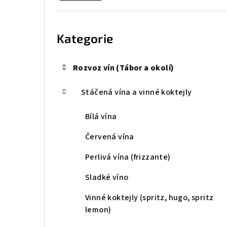
r
Přeskočit
kategorie
a
Kategorie
n
n
Rozvoz vín (Tábor a okolí)
í
Stáčená vína a vinné koktejly
p
Bílá vína
a
Červená vína
n
Perlivá vína (frizzante)
e
Sladké víno
l
Vinné koktejly (spritz, hugo, spritz
lemon)