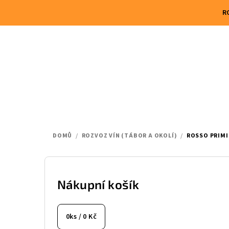
Přejít
R
na
obsah
DOMŮ
/
ROZVOZ VÍN (TÁBOR A OKOLÍ)
/
ROSSO PRIMIT
P
o
Nákupní košík
s
0
ks /
0 Kč
t