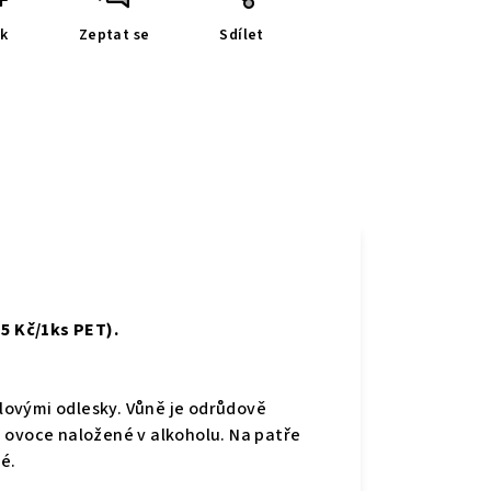
sk
Zeptat se
Sdílet
+5 Kč/1ks PET).
alovými odlesky. Vůně je odrůdově
 ovoce naložené v alkoholu
. Na patře
é.