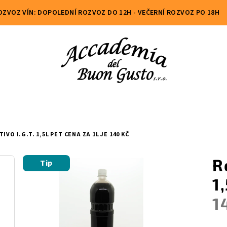
OZVOZ VÍN: DOPOLEDNÍ ROZVOZ DO 12H - VEČERNÍ ROZVOZ PO 18H
IVO I.G.T. 1,5L PET
CENA ZA 1L JE 140 KČ
R
Tip
1
1