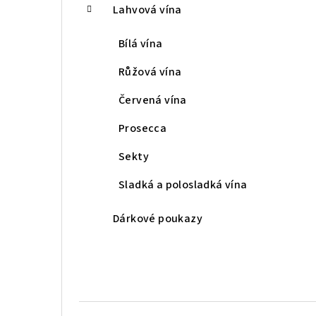
Lahvová vína
Bílá vína
Růžová vína
Červená vína
Prosecca
Sekty
Sladká a polosladká vína
Dárkové poukazy