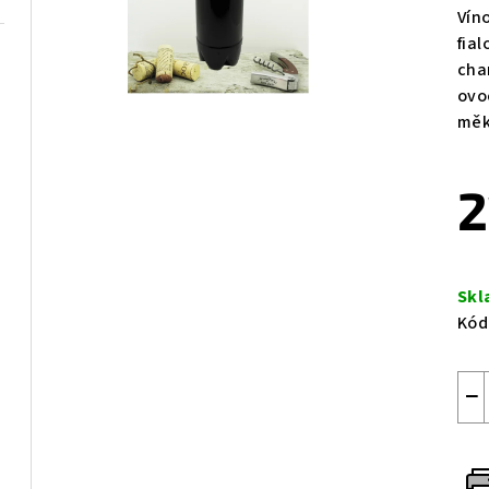
Víno
fia
cha
ovo
měk
2
Měr
cen
Skl
Kód
−