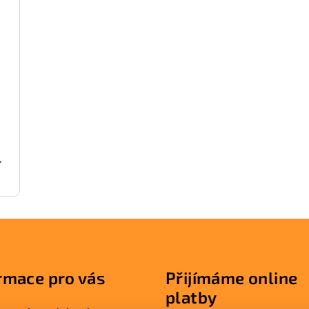
č
rmace pro vás
Přijímáme online
platby